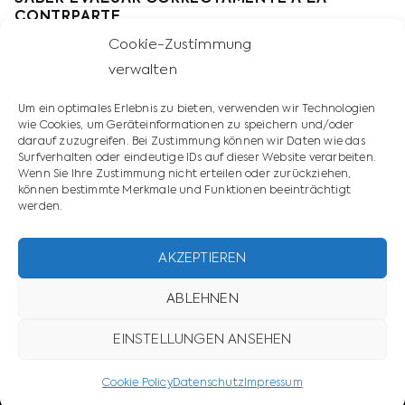
CONTRPARTE
Cookie-Zustimmung
NEGOCIACIONES INTERNACIONALES
verwalten
NEGOCIAR DIGITALMENTE CON ÉXITO
Um ein optimales Erlebnis zu bieten, verwenden wir Technologien
NEGOCIACIÓN EXITOSA CON MONOPOLISTAS
wie Cookies, um Geräteinformationen zu speichern und/oder
darauf zuzugreifen. Bei Zustimmung können wir Daten wie das
LAS CUATRO ESTRATEGIAS DE NEGOCIACIÓN
Surfverhalten oder eindeutige IDs auf dieser Website verarbeiten.
MAS IMPORTANTES
Wenn Sie Ihre Zustimmung nicht erteilen oder zurückziehen,
können bestimmte Merkmale und Funktionen beeinträchtigt
werden.
LAS 10 REGLAS DE LA NEGOCIACIÓN
AKZEPTIEREN
ABLEHNEN
EINSTELLUNGEN ANSEHEN
Cookie Policy
Datenschutz
Impressum
Imprint
Privacy policy
© Frieder Gamm Group.
&