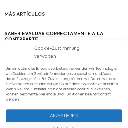
MÁS ARTÍCULOS
SABER EVALUAR CORRECTAMENTE A LA
CONTRPARTE
Cookie-Zustimmung
NEGOCIACIONES INTERNACIONALES
verwalten
NEGOCIAR DIGITALMENTE CON ÉXITO
Um ein optimales Erlebnis zu bieten, verwenden wir Technologien
NEGOCIACIÓN EXITOSA CON MONOPOLISTAS
wie Cookies, um Geräteinformationen zu speichern und/oder
darauf zuzugreifen. Bei Zustimmung können wir Daten wie das
LAS CUATRO ESTRATEGIAS DE NEGOCIACIÓN
Surfverhalten oder eindeutige IDs auf dieser Website verarbeiten.
MAS IMPORTANTES
Wenn Sie Ihre Zustimmung nicht erteilen oder zurückziehen,
können bestimmte Merkmale und Funktionen beeinträchtigt
werden.
LAS 10 REGLAS DE LA NEGOCIACIÓN
AKZEPTIEREN