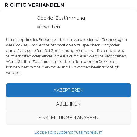
RICHTIG VERHANDELN
Die vier wichtigsten
Cookie-Zustimmung
Verhandlungsstrategien
verwalten
Die 10 Regeln der Verhandlungsführung
Um ein optimales Erlebnis zu bieten, verwenden wir Technologien
wie Cookies, um Geräteinformationen zu speichern und/oder
Professionelle Verhandlungen mit
darauf zuzugreifen. Bei Zustimmung können wir Daten wie das
Surfverhalten oder eindeutige IDs auf dieser Website verarbeiten.
Lieferanten
Wenn Sie Ihre Zustimmung nicht erteilen oder zurückziehen,
können bestimmte Merkmale und Funktionen beeinträchtigt
Körpersprache in Verhandlungen
werden.
Manipulation in Verhandlungen
AKZEPTIEREN
Lügen entlarven
ABLEHNEN
EINSTELLUNGEN ANSEHEN
Cookie Policy
Datenschutz
Impressum