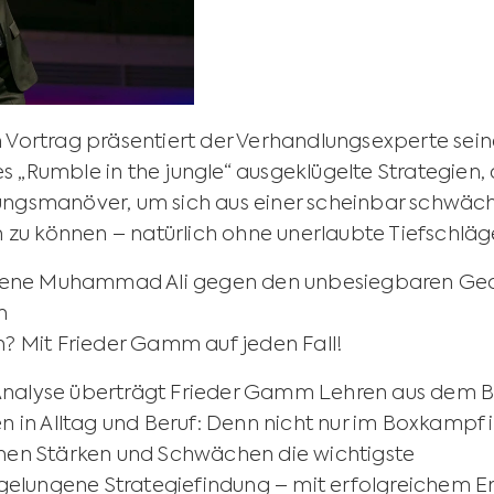
 Vortrag präsentiert der Verhandlungsexperte sei
„Rumble in the jungle“ ausgeklügelte Strategien, 
gsmanöver, um sich aus einer scheinbar schwäche
 zu können – natürlich ohne unerlaubte Tiefschläg
egene Muhammad Ali gegen den unbesiegbaren Geo
n
? Mit Frieder Gamm auf jeden Fall!
n Analyse überträgt Frieder Gamm Lehren aus dem 
 in Alltag und Beruf: Denn nicht nur im Boxkampf i
nen Stärken und Schwächen die wichtigste
 gelungene Strategiefindung – mit erfolgreichem E