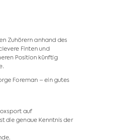
nen Zuhörern anhand des
clevere Finten und
ren Position künftig
e.
rge Foreman – ein gutes
Boxsport auf
st die genaue Kenntnis der
nde.